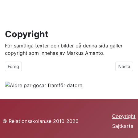
Copyright
För samtliga texter och bilder på denna sida gäller
copyright som innehas av Markus Amanto.
Föregående artikel: Tack
Nästa art
Föreg
Nästa
Copyright
© Relationsskolan.se 2010-2026
Sajtkarta