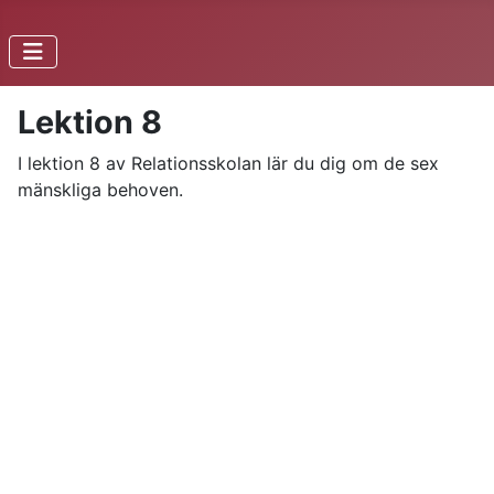
Lektion 8
I lektion 8 av Relationsskolan lär du dig om de sex
mänskliga behoven.