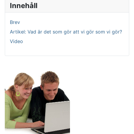
Innehåll
Brev
Artikel: Vad är det som gör att vi gör som vi gör?
Video