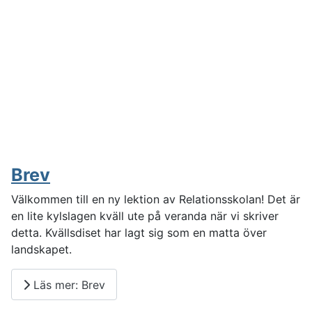
Brev
Välkommen till en ny lektion av Relationsskolan! Det är
en lite kylslagen kväll ute på veranda när vi skriver
detta. Kvällsdiset har lagt sig som en matta över
landskapet.
Läs mer: Brev